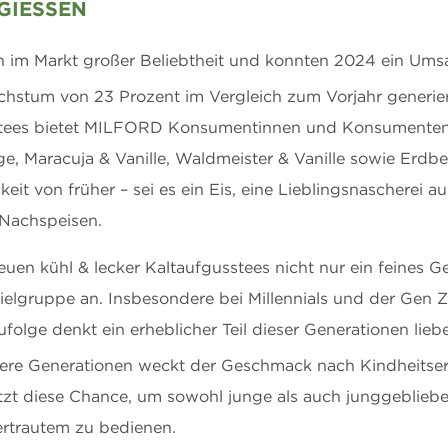
IESSEN
ch im Markt großer Beliebtheit und konnten 2024 ein Um
chstum von 23 Prozent im Vergleich zum Vorjahr generie
tees bietet MILFORD Konsumentinnen und Konsumenten v
ge, Maracuja & Vanille, Waldmeister & Vanille sowie Erdbe
keit von früher – sei es ein Eis, eine Lieblingsnascherei
 Nachspeisen.
en kühl & lecker Kaltaufgusstees nicht nur ein feines Ge
Zielgruppe an. Insbesondere bei Millennials und der Gen Z
folge denkt ein erheblicher Teil dieser Generationen lieb
tere Generationen weckt der Geschmack nach Kindheitser
zt diese Chance, um sowohl junge als auch junggeblieb
ertrautem zu bedienen.