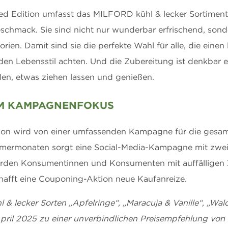
ited Edition umfasst das MILFORD kühl & lecker Sortimen
eschmack. Sie sind nicht nur wunderbar erfrischend, sond
ien. Damit sind sie die perfekte Wahl für alle, die einen
en Lebensstil achten. Und die Zubereitung ist denkbar e
len, etwas ziehen lassen und genießen.
IM KAMPAGNENFOKUS
tion wird von einer umfassenden Kampagne für die gesa
mmermonaten sorgt eine Social-Media-Kampagne mit zwei
den Konsumentinnen und Konsumenten mit auffälligen 
hafft eine Couponing-Aktion neue Kaufanreize.
& lecker Sorten „Apfelringe“, „Maracuja & Vanille“, „Wal
pril 2025 zu einer unverbindlichen Preisempfehlung von